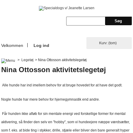
Kurv:
(tom)
Velkommen
Log ind
>
Legetøj
>
Nina Ottosson aktivitetslegetøj
Nina Ottosson aktivitetslegetøj
Alle hunde har ind imellem behov for at bruge hovedet for at have det godt.
Nogle hunde har mere behov for hjernegymnastik end andre.
Får hunden ikke afløb for sin mentale energi ved forskellige former for mental
aktivering, så finder den selv en "hobby", som vi hundeejere næppe værdsætter,
som f. eks. at bide ting i stykker, drille, stjæle eller bliver den bare generalt hyper