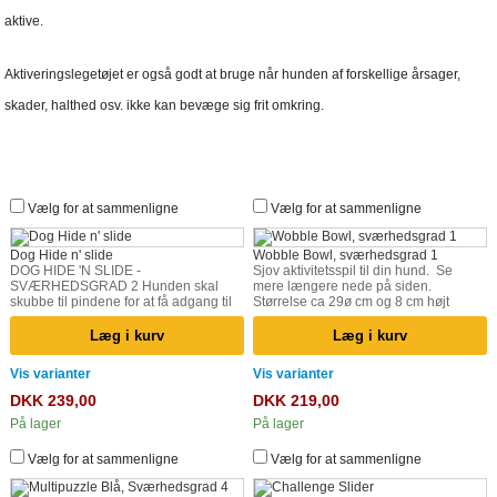
aktive.
Aktiveringslegetøjet er også godt at bruge når hunden af forskellige årsager,
skader, halthed osv. ikke kan bevæge sig frit omkring.
Vælg for at sammenligne
Vælg for at sammenligne
Dog Hide n' slide
Wobble Bowl, sværhedsgrad 1
DOG HIDE 'N SLIDE -
Sjov aktivitetsspil til din hund. Se
SVÆRHEDSGRAD 2 Hunden skal
mere længere nede på siden.
skubbe til pindene for at få adgang til
Størrelse ca 29ø cm og 8 cm højt
godbidderne. Aktivitetslegetøj fra Nina
Ottosson Aktivitetslegetøj handler ikke
Læg i kurv
Læg i kurv
bare om at aktivere hunden, men også
om at udfordre og stimulere den. For
Vis varianter
Vis varianter
en velstimuleret hund, er en glad
hund. De er inddelt på følgende
DKK 239,00
DKK 219,00
måde: se mere længere nede på
På lager
På lager
siden
Vælg for at sammenligne
Vælg for at sammenligne