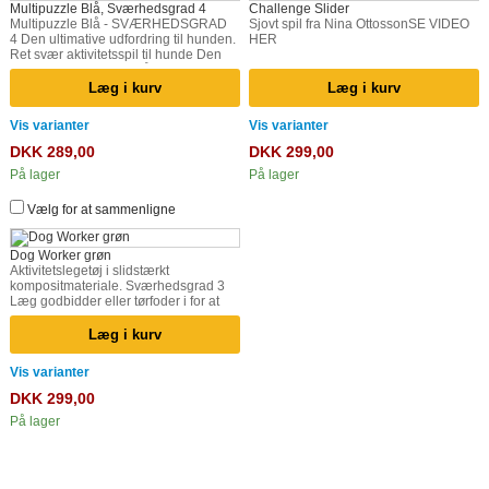
Multipuzzle Blå, Sværhedsgrad 4
Challenge Slider
Multipuzzle Blå - SVÆRHEDSGRAD
Sjovt spil fra Nina OttossonSE VIDEO
4 Den ultimative udfordring til hunden.
HER
Ret svær aktivitetsspil til hunde Den
skal skubbe, dreje og låse skiven for at
få godbidder. Et aktivitetslegetøj som
Læg i kurv
Læg i kurv
er en udfordring for selv kloge hunde.
God stimulering og leg for hunden
Vis varianter
Vis varianter
DKK 289,00
DKK 299,00
På lager
På lager
Vælg for at sammenligne
Dog Worker grøn
Aktivitetslegetøj i slidstærkt
kompositmateriale. Sværhedsgrad 3
Læg godbidder eller tørfoder i for at
udfordre hunden mentalt Ø34,5x5cm
Læg i kurv
Vis varianter
DKK 299,00
På lager