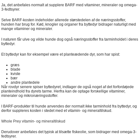
Ja, det anbefales normalt at supplere BARF med vitaminer, mineraler og omega-
3-fedtsyrer.
Selve BARF-kosten indeholder allerede størstedelen af de næringsstoffer,
hunden har brug for. Kød, knogler og organer fra byttedyr bidrager naturligt med
mange vitaminer og mineraler.
I naturen får ulve og vilde hunde dog også næringsstoffer fra tarminholdet i deres
byttedyr.
Et byttedyr kan for eksempel være et planteædende dyr, som har spist:
græs
blade
kviste
bær
andre plantedele
Når rovdyr senere spiser byttedyret, indtager de også noget af det forfordøjede
planteindhold fra dyrets tarme. Herfra kan de optage forskellige vitaminer,
mineraler og mikronæringsstoffer.
I BARF-produkter til hunde anvendes der normalt ikke tarminhold fra byttedyr, og
derfor suppleres kosten i stedet med et vitamin- og mineraltilskud.
Whole Prey vitamin- og mineraltilskud
Derudover anbefales det typisk at tilsætte fiskeolie, som bidrager med omega-3-
fedtsyrer.