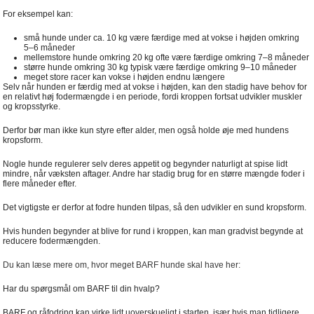
For eksempel kan:
små hunde under ca. 10 kg være færdige med at vokse i højden omkring
5–6 måneder
mellemstore hunde omkring 20 kg ofte være færdige omkring 7–8 måneder
større hunde omkring 30 kg typisk være færdige omkring 9–10 måneder
meget store racer kan vokse i højden endnu længere
Selv når hunden er færdig med at vokse i højden, kan den stadig have behov for
en relativt høj fodermængde i en periode, fordi kroppen fortsat udvikler muskler
og kropsstyrke.
Derfor bør man ikke kun styre efter alder, men også holde øje med hundens
kropsform.
Nogle hunde regulerer selv deres appetit og begynder naturligt at spise lidt
mindre, når væksten aftager. Andre har stadig brug for en større mængde foder i
flere måneder efter.
Det vigtigste er derfor at fodre hunden tilpas, så den udvikler en sund kropsform.
Hvis hunden begynder at blive for rund i kroppen, kan man gradvist begynde at
reducere fodermængden.
Du kan læse mere om, hvor meget BARF hunde skal have her:
Har du spørgsmål om BARF til din hvalp?
BARF og råfodring kan virke lidt uoverskueligt i starten, især hvis man tidligere