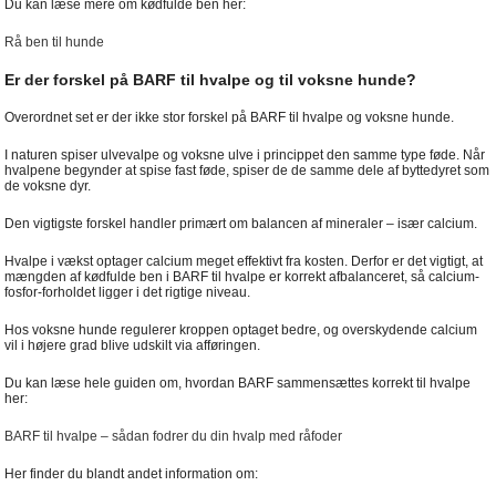
Du kan læse mere om kødfulde ben her:
Rå ben til hunde
Er der forskel på BARF til hvalpe og til voksne hunde?
Overordnet set er der ikke stor forskel på BARF til hvalpe og voksne hunde.
I naturen spiser ulvevalpe og voksne ulve i princippet den samme type føde. Når
hvalpene begynder at spise fast føde, spiser de de samme dele af byttedyret som
de voksne dyr.
Den vigtigste forskel handler primært om balancen af mineraler – især calcium.
Hvalpe i vækst optager calcium meget effektivt fra kosten. Derfor er det vigtigt, at
mængden af kødfulde ben i BARF til hvalpe er korrekt afbalanceret, så calcium-
fosfor-forholdet ligger i det rigtige niveau.
Hos voksne hunde regulerer kroppen optaget bedre, og overskydende calcium
vil i højere grad blive udskilt via afføringen.
Du kan læse hele guiden om, hvordan BARF sammensættes korrekt til hvalpe
her:
BARF til hvalpe – sådan fodrer du din hvalp med råfoder
Her finder du blandt andet information om: