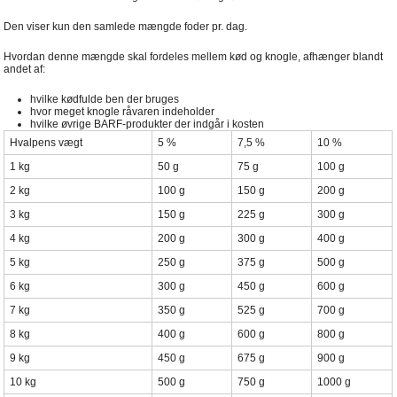
Den viser kun den samlede mængde foder pr. dag.
Hvordan denne mængde skal fordeles mellem kød og knogle, afhænger blandt
andet af:
hvilke kødfulde ben der bruges
hvor meget knogle råvaren indeholder
hvilke øvrige BARF-produkter der indgår i kosten
Hvalpens vægt
5 %
7,5 %
10 %
1 kg
50 g
75 g
100 g
2 kg
100 g
150 g
200 g
3 kg
150 g
225 g
300 g
4 kg
200 g
300 g
400 g
5 kg
250 g
375 g
500 g
6 kg
300 g
450 g
600 g
7 kg
350 g
525 g
700 g
8 kg
400 g
600 g
800 g
9 kg
450 g
675 g
900 g
10 kg
500 g
750 g
1000 g