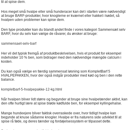
til at spise dem.
Hos meget små hvalpe eller små hunderacer kan det i starten være nødvendigt
at bruge BARF-produkter, hvor knoglerne er kværnet eller hakket i kødet, så
hvalpen uden problemer kan spise dem.
Den type produkter kan du blandt andet finde i vores kategori Sammensæt selv
BARF, hvor du selv kan vælge de råvarer, du ønsker at bruge:
sammensaet-selv-barf
Her vil det typisk fremgå af produktbeskrivelsen, hvis et produkt for eksempel
indeholder 10 % ben, som bidrager med den nødvendige mængde calcium i
kosten.
Du kan også vælge en færdig sammensat løsning som KompletBarf 5
HVALPEPAKKEN, hvor der også indgår produkter med kød og ben i den rette
balance.
kompletbarf-5-hvalpepakke-12-kg.html
Når hvalpen bliver lidt større og begynder at bruge sine hvalpetænder aktivt, kan
den ofte hurtigt lære at spise bløde kødfulde ben, for eksempel kyllingehalse.
Mange hundeejere bliver faktisk overraskede over, hvor tidligt hvalpe kan
begynde at knuse sådanne knogler. Hvalpe er fra naturens side udviklet til at
spise rå føde, og deres tænder og fordøjelsessystem er tilpasset dette.