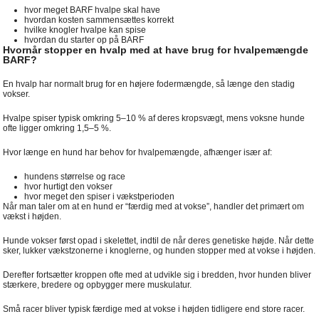
hvor meget BARF hvalpe skal have
hvordan kosten sammensættes korrekt
hvilke knogler hvalpe kan spise
hvordan du starter op på BARF
Hvornår stopper en hvalp med at have brug for hvalpemængde
BARF?
En hvalp har normalt brug for en højere fodermængde, så længe den stadig
vokser.
Hvalpe spiser typisk omkring 5–10 % af deres kropsvægt, mens voksne hunde
ofte ligger omkring 1,5–5 %.
Hvor længe en hund har behov for hvalpemængde, afhænger især af:
hundens størrelse og race
hvor hurtigt den vokser
hvor meget den spiser i vækstperioden
Når man taler om at en hund er “færdig med at vokse”, handler det primært om
vækst i højden.
Hunde vokser først opad i skelettet, indtil de når deres genetiske højde. Når dette
sker, lukker vækstzonerne i knoglerne, og hunden stopper med at vokse i højden.
Derefter fortsætter kroppen ofte med at udvikle sig i bredden, hvor hunden bliver
stærkere, bredere og opbygger mere muskulatur.
Små racer bliver typisk færdige med at vokse i højden tidligere end store racer.