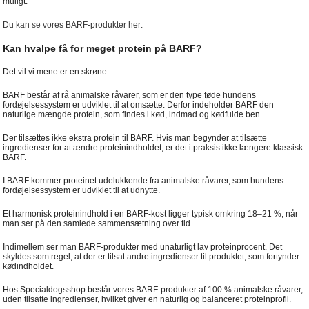
muligt.
Du kan se vores BARF-produkter her:
Kan hvalpe få for meget protein på BARF?
Det vil vi mene er en skrøne.
BARF består af rå animalske råvarer, som er den type føde hundens
fordøjelsessystem er udviklet til at omsætte. Derfor indeholder BARF den
naturlige mængde protein, som findes i kød, indmad og kødfulde ben.
Der tilsættes ikke ekstra protein til BARF. Hvis man begynder at tilsætte
ingredienser for at ændre proteinindholdet, er det i praksis ikke længere klassisk
BARF.
I BARF kommer proteinet udelukkende fra animalske råvarer, som hundens
fordøjelsessystem er udviklet til at udnytte.
Et harmonisk proteinindhold i en BARF-kost ligger typisk omkring 18–21 %, når
man ser på den samlede sammensætning over tid.
Indimellem ser man BARF-produkter med unaturligt lav proteinprocent. Det
skyldes som regel, at der er tilsat andre ingredienser til produktet, som fortynder
kødindholdet.
Hos Specialdogsshop består vores BARF-produkter af 100 % animalske råvarer,
uden tilsatte ingredienser, hvilket giver en naturlig og balanceret proteinprofil.