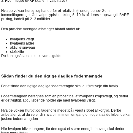
3. Hvor meget BARF skal en hvalp have?
Hvalpe vokser hurtigt og har derfor et relativt højt energibehov. Som
tommelfingerregel får hvalpe typisk omkring 5–10 % af deres kropsvægt i BARF
pr. dag, fordelt på 2–3 måltider.
Den præcise mængde afhænger blandt andet af:
hvalpens vægt
hvalpens alder
aktivitetsniveau
stofskifte
Du kan også læse mere i vores guide
________________________________________
Sådan finder du den rigtige daglige fodermængde
For at finde den rigtige daglige fodermængde skal du først veje din hvalp.
Fodermængden beregnes som en procentdel af hvalpens kropsvægt, og derfor
er det vigtigt, at du løbende holder øje med hvalpens vægt.
Hvalpe vokser hurtigt og tager ofte meget på i vægt i løbet af kort tid. Derfor
anbefaler vi, at du vejer din hvalp minimum én gang om ugen, så du løbende kan
justere fodermængden.
Når hvalpen bliver tungere, får den også et større energibehov og skal derfor