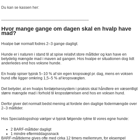
Du kan se kassen her:
________________________________________
Hvor mange gange om dagen skal en hvalp have
mad?
Hvalpe bør normalt fodres 2–3 gange dagligt.
Hunde er i naturen i stand til at spise relativt store måltider og kan have en
betydelig mængde mad i maven ad gangen. Hos hvalpe er situationen dog lidt
anderledes end hos voksne hunde.
En hvalp spiser typisk 5–10 % af sin egen kropsvægt pr. dag, mens en voksen
hund ofte ligger omkring 1,5–5 % af kropsvægten.
Det betyder, at en hvalps fordøjelsessystem i praksis skal håndtere en væsentligt
større mængde mad i forhold til kropsstørrelsen end hos en voksen hund.
Derfor giver det normalt bedst mening at fordele den daglige fodermængde over
2–3 måltider.
Hos Specialdogsshop vælger vi typisk følgende rytme til vores egne hunde:
2 BARF-måltider dagligt
1 mindre eftermiddagssnack
BARF-måltiderne gives ofte med cirka 12 timers mellemrum, for eksempel