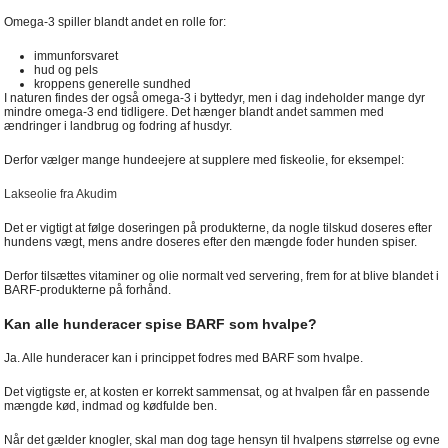
Omega-3 spiller blandt andet en rolle for:
immunforsvaret
hud og pels
kroppens generelle sundhed
I naturen findes der også omega-3 i byttedyr, men i dag indeholder mange dyr
mindre omega-3 end tidligere. Det hænger blandt andet sammen med
ændringer i landbrug og fodring af husdyr.
Derfor vælger mange hundeejere at supplere med fiskeolie, for eksempel:
Lakseolie fra Akudim
Det er vigtigt at følge doseringen på produkterne, da nogle tilskud doseres efter
hundens vægt, mens andre doseres efter den mængde foder hunden spiser.
Derfor tilsættes vitaminer og olie normalt ved servering, frem for at blive blandet i
BARF-produkterne på forhånd.
Kan alle hunderacer spise BARF som hvalpe?
Ja. Alle hunderacer kan i princippet fodres med BARF som hvalpe.
Det vigtigste er, at kosten er korrekt sammensat, og at hvalpen får en passende
mængde kød, indmad og kødfulde ben.
Når det gælder knogler, skal man dog tage hensyn til hvalpens størrelse og evne