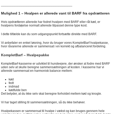
________________________________________
Mulighed 1 – Hvalpen er allerede vant til BARF fra opdrætteren
Hvis opdrætteren allerede har fodret hvalpen med BARF eller råt kød, er
hvalpens fordøjelse normalt allerede tilpasset denne type kost.
I dette tilfælde kan du som udgangspunkt fortsætte direkte med BARF.
Vi anbefaler en enkel løsning, hvor du bruger vores KompletBarf hvalpekasse,
hvor råvarerne allerede er sammensat i en korrekt og afbalanceret fordeling.
KompletBarf – Hvalpepakke
KompletBarf-kasserne er udviklet til hundeejere, der ønsker at fodre med BARF
uden selv at skulle beregne sammensætningen af kosten. I kasserne har vi
allerede sammensat en harmonisk balance mellem:
kød
fedt
indmad
kødfulde ben
Det betyder, at du ikke selv skal beregne forholdet mellem kød og knogle.
Vi har taget stilling til sammensætningen, så du ikke behøver.
Hvalpekassen er sammensat til hvalpe i vækst og kan bruges gennem hele