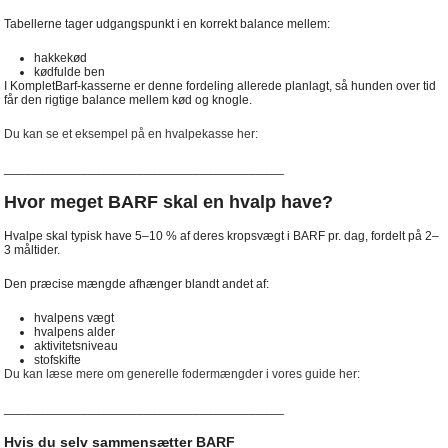
Tabellerne tager udgangspunkt i en korrekt balance mellem:
hakkekød
kødfulde ben
I KompletBarf-kasserne er denne fordeling allerede planlagt, så hunden over tid
får den rigtige balance mellem kød og knogle.
Du kan se et eksempel på en hvalpekasse her:
________________________________________
Hvor meget BARF skal en hvalp have?
Hvalpe skal typisk have 5–10 % af deres kropsvægt i BARF pr. dag, fordelt på 2–
3 måltider.
Den præcise mængde afhænger blandt andet af:
hvalpens vægt
hvalpens alder
aktivitetsniveau
stofskifte
Du kan læse mere om generelle fodermængder i vores guide her:
________________________________________
Hvis du selv sammensætter BARF