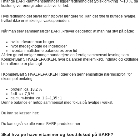
I mange BARF-sammensætninger ligger fedtindholdet typisk omkring 7–10 %, så
kosten giver energi uden at blive for fed.
Hvis fedtindholdet bliver for højt over længere tid, kan det føre til buttede hvalpe,
hvilket ikke er ønskeligt i vækstperioden.
Når man selv sammensætter BARF, kræver det derfor, at man har styr på både:
hvilke råvarer man bruger
hvor meget knogle de indeholder
hvordan måltiderne balanceres over tid
Af den grund vælger mange hundeejere en færdig sammensat løsning som
KompletBarf 5 HVALPEPAKKEN, hvor balancen mellem kød, indmad og kødfulde
ben allerede er planlagt.
I KompletBarf 5 HVALPEPAKKEN ligger den gennemsnitlige næringsprofil for
eksempel omkring:
protein: ca. 18,2 %
fedt: ca. 7,5 %
calcium-fosfor: ca. 1,2–1,35 : 1
Denne balance er netop sammensat med fokus på hvalpe i vækst.
Du kan se kassen her:
Du kan også se alle vores BARF-produkter her:
Skal hvalpe have vitaminer og kosttilskud på BARF?