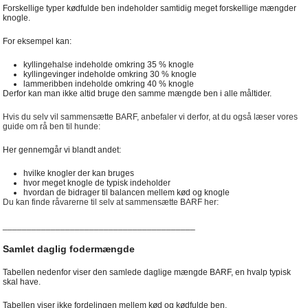
Forskellige typer kødfulde ben indeholder samtidig meget forskellige mængder
knogle.
For eksempel kan:
kyllingehalse indeholde omkring 35 % knogle
kyllingevinger indeholde omkring 30 % knogle
lammeribben indeholde omkring 40 % knogle
Derfor kan man ikke altid bruge den samme mængde ben i alle måltider.
Hvis du selv vil sammensætte BARF, anbefaler vi derfor, at du også læser vores
guide om rå ben til hunde:
Her gennemgår vi blandt andet:
hvilke knogler der kan bruges
hvor meget knogle de typisk indeholder
hvordan de bidrager til balancen mellem kød og knogle
Du kan finde råvarerne til selv at sammensætte BARF her:
________________________________________
Samlet daglig fodermængde
Tabellen nedenfor viser den samlede daglige mængde BARF, en hvalp typisk
skal have.
Tabellen viser ikke fordelingen mellem kød og kødfulde ben.