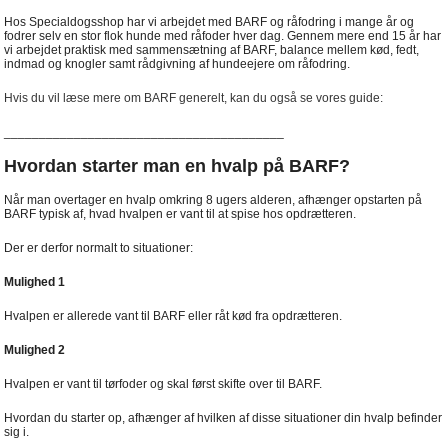
Hos Specialdogsshop har vi arbejdet med BARF og råfodring i mange år og
fodrer selv en stor flok hunde med råfoder hver dag. Gennem mere end 15 år har
vi arbejdet praktisk med sammensætning af BARF, balance mellem kød, fedt,
indmad og knogler samt rådgivning af hundeejere om råfodring.
Hvis du vil læse mere om BARF generelt, kan du også se vores guide:
________________________________________
Hvordan starter man en hvalp på BARF?
Når man overtager en hvalp omkring 8 ugers alderen, afhænger opstarten på
BARF typisk af, hvad hvalpen er vant til at spise hos opdrætteren.
Der er derfor normalt to situationer:
Mulighed 1
Hvalpen er allerede vant til BARF eller råt kød fra opdrætteren.
Mulighed 2
Hvalpen er vant til tørfoder og skal først skifte over til BARF.
Hvordan du starter op, afhænger af hvilken af disse situationer din hvalp befinder
sig i.