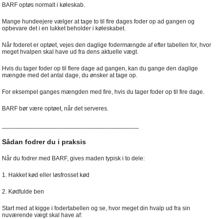
BARF optøs normalt i køleskab.
Mange hundeejere vælger at tage to til fire dages foder op ad gangen og
opbevare det i en lukket beholder i køleskabet.
Når foderet er optøet, vejes den daglige fodermængde af efter tabellen for, hvor
meget hvalpen skal have ud fra dens aktuelle vægt.
Hvis du tager foder op til flere dage ad gangen, kan du gange den daglige
mængde med det antal dage, du ønsker at tage op.
For eksempel ganges mængden med fire, hvis du tager foder op til fire dage.
BARF bør være optøet, når det serveres.
________________________________________
Sådan fodrer du i praksis
Når du fodrer med BARF, gives maden typisk i to dele:
1. Hakket kød eller løsfrosset kød
2. Kødfulde ben
Start med at kigge i fodertabellen og se, hvor meget din hvalp ud fra sin
nuværende vægt skal have af: