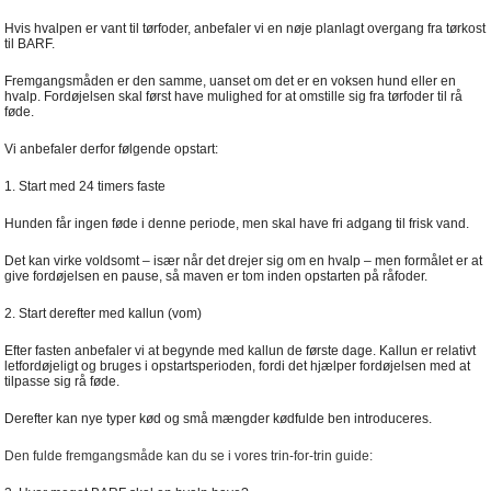
Hvis hvalpen er vant til tørfoder, anbefaler vi en nøje planlagt overgang fra tørkost
til BARF.
Fremgangsmåden er den samme, uanset om det er en voksen hund eller en
hvalp. Fordøjelsen skal først have mulighed for at omstille sig fra tørfoder til rå
føde.
Vi anbefaler derfor følgende opstart:
1. Start med 24 timers faste
Hunden får ingen føde i denne periode, men skal have fri adgang til frisk vand.
Det kan virke voldsomt – især når det drejer sig om en hvalp – men formålet er at
give fordøjelsen en pause, så maven er tom inden opstarten på råfoder.
2. Start derefter med kallun (vom)
Efter fasten anbefaler vi at begynde med kallun de første dage. Kallun er relativt
letfordøjeligt og bruges i opstartsperioden, fordi det hjælper fordøjelsen med at
tilpasse sig rå føde.
Derefter kan nye typer kød og små mængder kødfulde ben introduceres.
Den fulde fremgangsmåde kan du se i vores trin-for-trin guide: