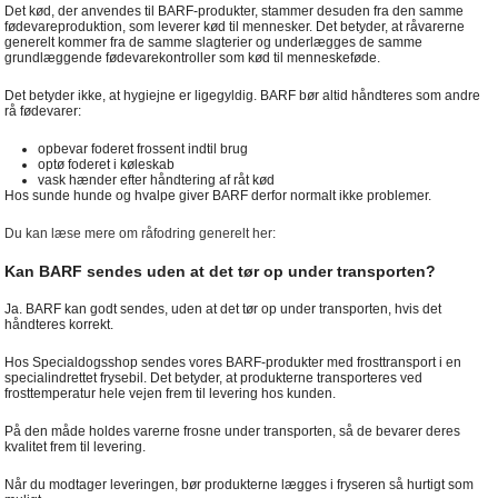
Det kød, der anvendes til BARF-produkter, stammer desuden fra den samme
fødevareproduktion, som leverer kød til mennesker. Det betyder, at råvarerne
generelt kommer fra de samme slagterier og underlægges de samme
grundlæggende fødevarekontroller som kød til menneskeføde.
Det betyder ikke, at hygiejne er ligegyldig. BARF bør altid håndteres som andre
rå fødevarer:
opbevar foderet frossent indtil brug
optø foderet i køleskab
vask hænder efter håndtering af råt kød
Hos sunde hunde og hvalpe giver BARF derfor normalt ikke problemer.
Du kan læse mere om råfodring generelt her:
Kan BARF sendes uden at det tør op under transporten?
Ja. BARF kan godt sendes, uden at det tør op under transporten, hvis det
håndteres korrekt.
Hos Specialdogsshop sendes vores BARF-produkter med frosttransport i en
specialindrettet frysebil. Det betyder, at produkterne transporteres ved
frosttemperatur hele vejen frem til levering hos kunden.
På den måde holdes varerne frosne under transporten, så de bevarer deres
kvalitet frem til levering.
Når du modtager leveringen, bør produkterne lægges i fryseren så hurtigt som