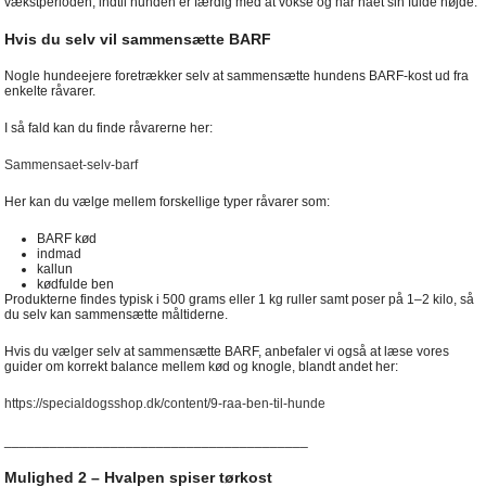
vækstperioden, indtil hunden er færdig med at vokse og har nået sin fulde højde.
Hvis du selv vil sammensætte BARF
Nogle hundeejere foretrækker selv at sammensætte hundens BARF-kost ud fra
enkelte råvarer.
I så fald kan du finde råvarerne her:
Sammensaet-selv-barf
Her kan du vælge mellem forskellige typer råvarer som:
BARF kød
indmad
kallun
kødfulde ben
Produkterne findes typisk i 500 grams eller 1 kg ruller samt poser på 1–2 kilo, så
du selv kan sammensætte måltiderne.
Hvis du vælger selv at sammensætte BARF, anbefaler vi også at læse vores
guider om korrekt balance mellem kød og knogle, blandt andet her:
https://specialdogsshop.dk/content/9-raa-ben-til-hunde
________________________________________
Mulighed 2 – Hvalpen spiser tørkost