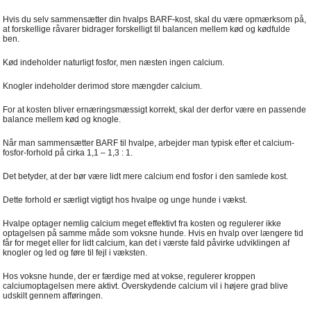
Hvis du selv sammensætter din hvalps BARF-kost, skal du være opmærksom på,
at forskellige råvarer bidrager forskelligt til balancen mellem kød og kødfulde
ben.
Kød indeholder naturligt fosfor, men næsten ingen calcium.
Knogler indeholder derimod store mængder calcium.
For at kosten bliver ernæringsmæssigt korrekt, skal der derfor være en passende
balance mellem kød og knogle.
Når man sammensætter BARF til hvalpe, arbejder man typisk efter et calcium-
fosfor-forhold på cirka 1,1 – 1,3 : 1.
Det betyder, at der bør være lidt mere calcium end fosfor i den samlede kost.
Dette forhold er særligt vigtigt hos hvalpe og unge hunde i vækst.
Hvalpe optager nemlig calcium meget effektivt fra kosten og regulerer ikke
optagelsen på samme måde som voksne hunde. Hvis en hvalp over længere tid
får for meget eller for lidt calcium, kan det i værste fald påvirke udviklingen af
knogler og led og føre til fejl i væksten.
Hos voksne hunde, der er færdige med at vokse, regulerer kroppen
calciumoptagelsen mere aktivt. Overskydende calcium vil i højere grad blive
udskilt gennem afføringen.