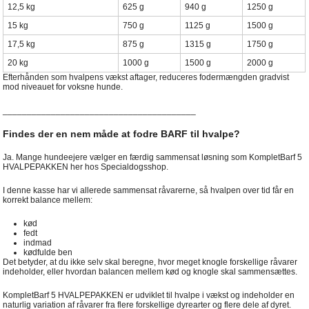
12,5 kg
625 g
940 g
1250 g
15 kg
750 g
1125 g
1500 g
17,5 kg
875 g
1315 g
1750 g
20 kg
1000 g
1500 g
2000 g
Efterhånden som hvalpens vækst aftager, reduceres fodermængden gradvist
mod niveauet for voksne hunde.
________________________________________
Findes der en nem måde at fodre BARF til hvalpe?
Ja. Mange hundeejere vælger en færdig sammensat løsning som KompletBarf 5
HVALPEPAKKEN her hos Specialdogsshop.
I denne kasse har vi allerede sammensat råvarerne, så hvalpen over tid får en
korrekt balance mellem:
kød
fedt
indmad
kødfulde ben
Det betyder, at du ikke selv skal beregne, hvor meget knogle forskellige råvarer
indeholder, eller hvordan balancen mellem kød og knogle skal sammensættes.
KompletBarf 5 HVALPEPAKKEN er udviklet til hvalpe i vækst og indeholder en
naturlig variation af råvarer fra flere forskellige dyrearter og flere dele af dyret.