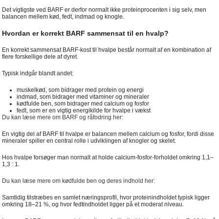
Det vigtigste ved BARF er derfor normalt ikke proteinprocenten i sig selv, men
balancen mellem kød, fedt, indmad og knogle.
Hvordan er korrekt BARF sammensat til en hvalp?
En korrekt sammensat BARF-kost til hvalpe består normalt af en kombination af
flere forskellige dele af dyret.
Typisk indgår blandt andet:
muskelkød, som bidrager med protein og energi
indmad, som bidrager med vitaminer og mineraler
kødfulde ben, som bidrager med calcium og fosfor
fedt, som er en vigtig energikilde for hvalpe i vækst
Du kan læse mere om BARF og råfodring her:
En vigtig del af BARF til hvalpe er balancen mellem calcium og fosfor, fordi disse
mineraler spiller en central rolle i udviklingen af knogler og skelet.
Hos hvalpe forsøger man normalt at holde calcium-fosfor-forholdet omkring 1,1–
1,3 : 1.
Du kan læse mere om kødfulde ben og deres indhold her:
Samtidig tilstræbes en samlet næringsprofil, hvor proteinindholdet typisk ligger
omkring 18–21 %, og hvor fedtindholdet ligger på et moderat niveau.