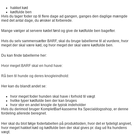
hakket kød
kødfulde ben
Hvis du tager foder op til flere dage ad gangen, ganges den daglige mængde
med det antal dage, du ønsker at forberede.
Mange vælger at servere kødet først og give de kødfulde ben bagefter.
Hvis du selv sammensætter BARF, skal du bruge tabellerne til at vurdere, hvor
meget der skal være kød, og hvor meget der skal være kødfulde ben.
Du kan finde tabellerne her:
Hvor meget BARF skal en hund have:
Rå ben til hunde og deres knogleindhold:
Her kan du blandt andet se:
hvor meget foder hunden skal have i forhold til vægt
hvilke typer kødfulde ben der kan bruges
hvor stor en andel knogle de typisk indeholder
Hvis du derimod bruger KompletBarf-kasserne fra Specialdogsshop, er denne
fordeling allerede beregnet.
Her skal du blot følge fodertabellen på produktsiden, hvor det er tydeligt angivet,
hvor meget hakket kød og kødfulde ben der skal gives pr. dag ud fra hundens
vægt.