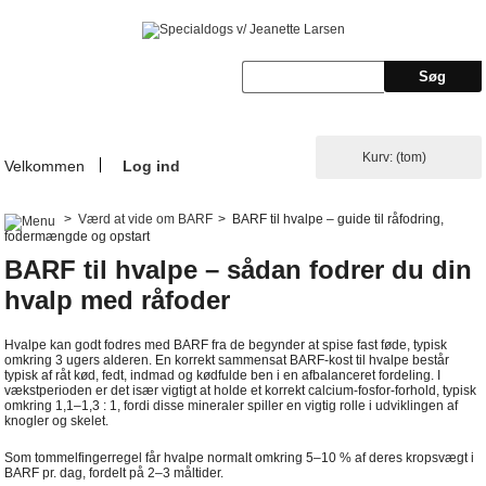
Kurv:
(tom)
Velkommen
Log ind
>
Værd at vide om BARF
>
BARF til hvalpe – guide til råfodring,
fodermængde og opstart
BARF til hvalpe – sådan fodrer du din
hvalp med råfoder
Hvalpe kan godt fodres med BARF fra de begynder at spise fast føde, typisk
omkring 3 ugers alderen. En korrekt sammensat BARF-kost til hvalpe består
typisk af råt kød, fedt, indmad og kødfulde ben i en afbalanceret fordeling. I
vækstperioden er det især vigtigt at holde et korrekt calcium-fosfor-forhold, typisk
omkring 1,1–1,3 : 1, fordi disse mineraler spiller en vigtig rolle i udviklingen af
knogler og skelet.
Som tommelfingerregel får hvalpe normalt omkring 5–10 % af deres kropsvægt i
BARF pr. dag, fordelt på 2–3 måltider.