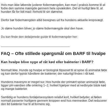
Hvis man ikke løbende justerer fodermængden, kan man i praksis komme til at
fodre den samme mængde gennem hele opvæksten. Det vil hurtigt føre til, at
hunden får for lidt mad i forhold til sin størrelse.
Derfor bør fodermængden altid beregnes ud fra hundens aktuelle kropsvægt.
Jo større hunden bliver, jo større fodermængde skal den have.
Du kan finde den detaljerede guide til fodermængder her:
________________________________________
FAQ – Ofte stillede spørgsmål om BARF til hvalpe
Kan hvalpe blive syge af råt kød eller bakterier i BARF?
Normalt ikke. Hunde og hvalpe er biologisk tilpasset til at spise rå animalsk føde
og kan derfor typisk håndtere de bakterier, der naturligt findes i råt kød.
Hundens mavesyre er meget sur. Hos hunde der primært spiser animalsk føde,
ligger pH-værdien ofte omkring 1–2, hvilket hjælper med at nedbryde både kød
og mange bakterier.
Samtidig er hundens fordøjelsessystem relativt kort, hvilket betyder, at føden
normalt passerer hurtigere gennem kroppen end hos mennesker. Det reducerer
den tid bakterier har til at formere sig.