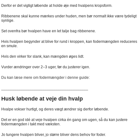
Derfor er det vigtigt løbende at holde øje med hvalpens kropsform.
Ribbenene skal kunne mærkes under huden, men bør normalt ikke være tydeligt
synlige.
Set ovenfra bør hvalpen have en let talje bag ribbenene.
Hvis hvalpen begynder at blive for rund i kroppen, kan fodermængden reduceres
en smule.
Hvis den virker for slank, kan mængden øges lidt.
Vurder ændringer over 2–3 uger, før du justerer igen.
Du kan læse mere om fodermængder i denne guide:
________________________________________
Husk løbende at veje din hvalp
Hvalpe vokser hurtigt, og deres vægt ændrer sig derfor løbende.
Det er en god idé at veje hvalpen cirka én gang om ugen, så du kan justere
fodermængden i takt med væksten.
Jo tungere hvalpen bliver, jo større bliver dens behov for foder.