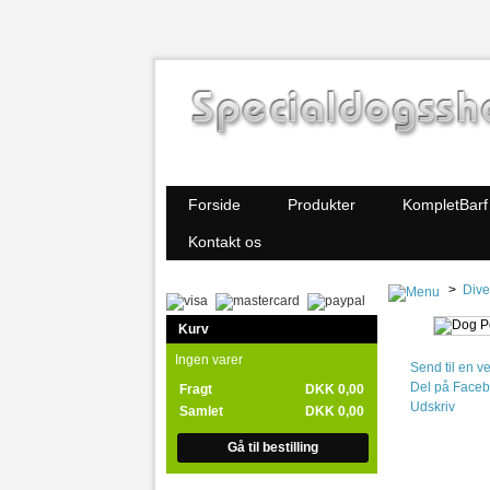
Forside
Produkter
KompletBarf
Kontakt os
>
Dive
Kurv
Ingen varer
Send til en v
Del på Face
Fragt
DKK 0,00
Udskriv
Samlet
DKK 0,00
Gå til bestilling