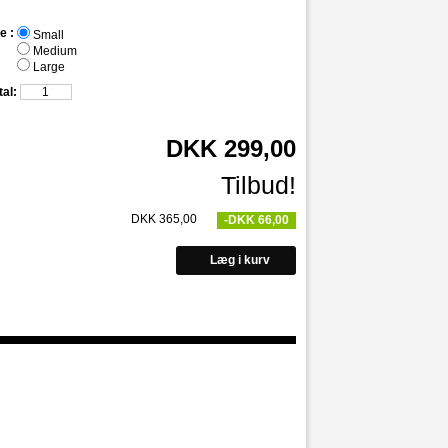
e :
Small
Medium
Large
al:
DKK 299,00
Tilbud!
DKK 365,00
-DKK 66,00