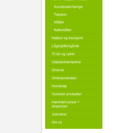
Kurv/puder/senge
Tæpper
Måtter
Kølemåtter
Natbur og transport
Låge/gitter/gårde
Til bil og cykel
Utøjsbekæmpelse
Diverse
Vinterprodukter
Hundetøj
Sommer produkter
Hømhøm poser +
dispenser
Julevarer
Om os