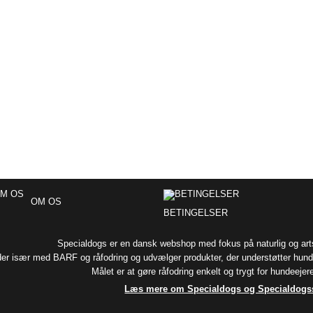
OM OS
BETINGELSER
Specialdogs er en dansk webshop med fokus på naturlig og arts
der især med BARF og råfodring og udvælger produkter, der understøtter hund
Målet er at gøre råfodring enkelt og trygt for hundeeje
Læs mere om Specialdogs og Specialdog