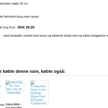
iameter, højde 30 cm
der forhindre brug uden opsyn
DKK 59,00
til Dog Pool
-
plast beskytter vandet mod snavs og faldende blade nem og sikker fastgørelse med
r købte denne vare, købte også:
Kølemåtte...
..
Companion...
Kølemåtten
rne
kan benyttes