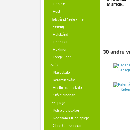
er fremstillet
Fjerkræ
af tørrede...
Hest
Halsbånd / sele / line
Seletøj
Halsbånd
Line/snore
Flexliner
30 andre v
Lange liner
Skåle
Bagage
Plast skåle
Keramik skåle
Rustfri metal skåle
Kølemå
Skåle tilbehør
Pelspleje
Pelspleje pakker
Redskaber til pelspleje
Chris Christensen