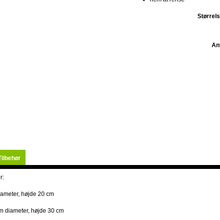
Størrels
Ant
Tilbehør
r:
iameter, højde 20 cm
m diameter, højde 30 cm