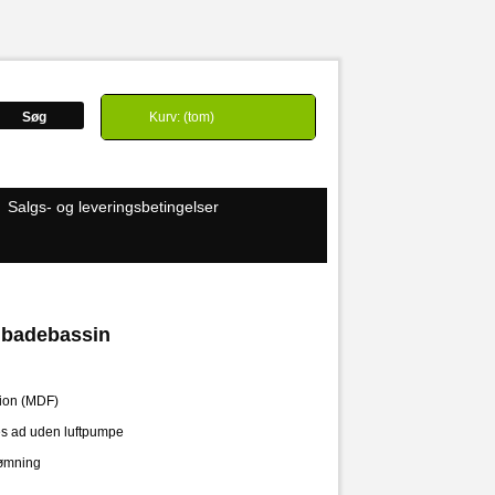
Kontakt
Oversigt
Kurv:
(tom)
Velkommen
Log ind
Salgs- og leveringsbetingelser
/ badebassin
tion (MDF)
es ad uden luftpumpe
tømning