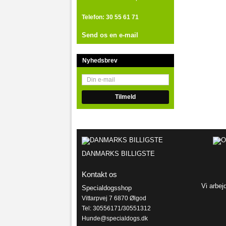
Telefon:
30 55 61 71
Send os en e-mail
Nyhedsbrev
DANMARKS BILLIGSTE
Kontakt os
Vi arbej
Specialdogsshop
Vittarpvej 7 6870 Ølgod
Tel: 30556171/30551312
Hunde@specialdogs.dk