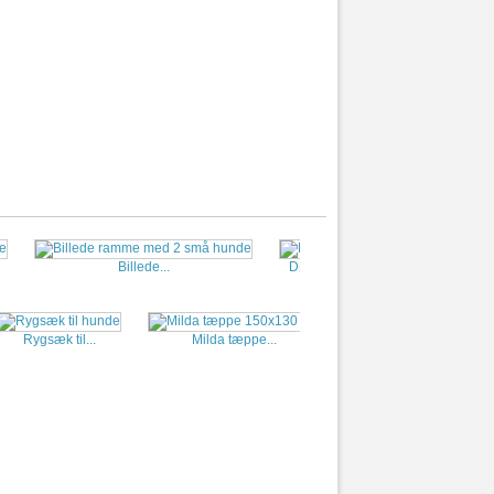
Billede...
Dørmåtte
Tur...
Rygsæk til...
Milda tæppe...
Hunter...