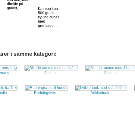
direkte på
gulvet,...
Kæmpe køb
500 gram
kylling cubes
med
grønsager....
arer i samme kategori:
rums...
Billede...
Billede...
tte...
Redningsves...
Drikkedunk...