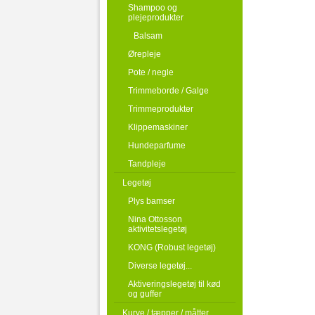
Shampoo og
plejeprodukter
Balsam
Ørepleje
Pote / negle
Trimmeborde / Galge
Trimmeprodukter
Klippemaskiner
Hundeparfume
Tandpleje
Legetøj
Plys bamser
Nina Ottosson
aktivitetslegetøj
KONG (Robust legetøj)
Diverse legetøj...
Aktiveringslegetøj til kød
og guffer
Kurve / tæpper / måtter