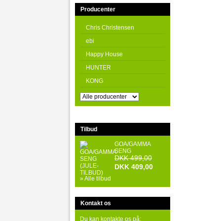
Producenter
Chris Christensen
ebi
Happy House
HUNTER
KONG
Tilbud
GOA/GAMMA
SENG
DKK 499,00
DKK 409,00
» Alle tilbud
Kontakt os
Du kan kontakte os på: