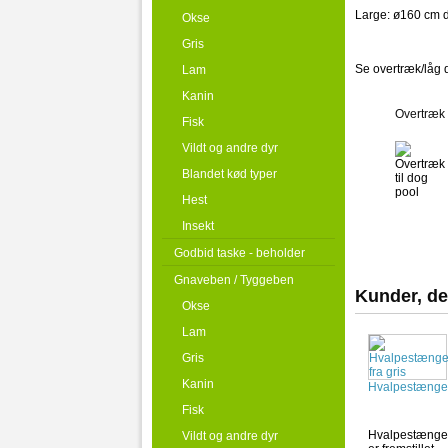
Large: ø160 cm d
Okse
Gris
Se overtræk/låg 
Lam
Kanin
Overtræk 
Fisk
Vildt og andre dyr
Blandet kød typer
Hest
Insekt
Godbid taske - beholder
Gnaveben / Tyggeben
Kunder, de
Okse
Lam
Gris
Kanin
Hvalpestænge.
Fisk
Hvalpestænge
Vildt og andre dyr