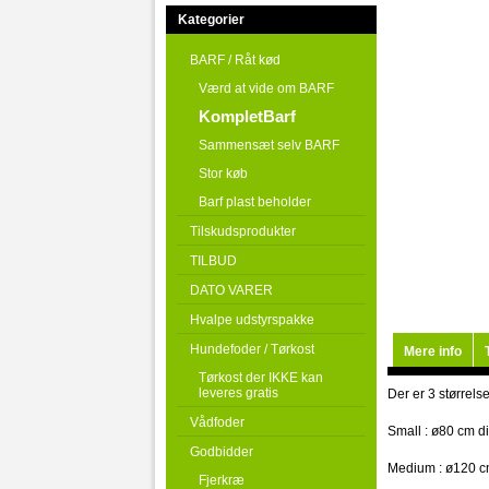
Kategorier
BARF / Råt kød
Værd at vide om BARF
KompletBarf
Sammensæt selv BARF
Stor køb
Barf plast beholder
Tilskudsprodukter
TILBUD
DATO VARER
Hvalpe udstyrspakke
Hundefoder / Tørkost
Mere info
Tørkost der IKKE kan
leveres gratis
Der er 3 størrelse
Vådfoder
Small : ø80 cm d
Godbidder
Medium : ø120 c
Fjerkræ