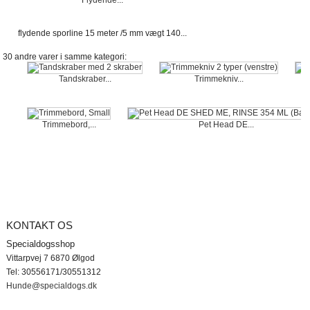
Flydende...
flydende sporline 15 meter /5 mm vægt 140...
30 andre varer i samme kategori:
Tandskraber...
Trimmekniv...
Trimmebord,...
Pet Head DE...
KONTAKT OS
Specialdogs er en dansk webshop m
fokus på naturlig og artskorrekt fodring
Specialdogsshop
hunde.
Vittarpvej 7 6870 Ølgod
Vi arbejder især med BARF og råfodri
Tel: 30556171/30551312
og udvælger produkter, der understøtt
Hunde@specialdogs.dk
hundens naturlige behov for kød, knog