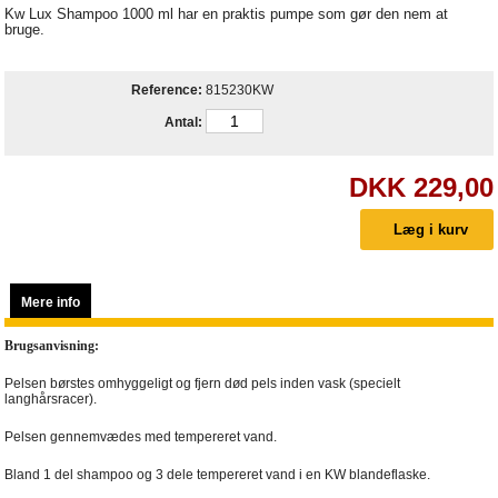
Kw Lux Shampoo 1000 ml har en praktis pumpe som gør den nem at
bruge.
Reference:
815230KW
Antal:
DKK 229,00
Mere info
Brugsanvisning:
Pelsen børstes omhyggeligt og fjern død pels inden vask (specielt
langhårsracer).
Pelsen gennemvædes med tempereret vand.
Bland 1 del shampoo og 3 dele tempereret vand i en KW blandeflaske.