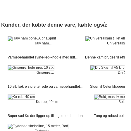
Kunder, der købte denne vare, købte også:
Halv ham...
Universalkam..
Varmebehandlet svine-led-knogle med lidt...
Denne kam bruges til effektivt
Griseøre,...
Div Skær 
10 stk lækre store tørrede og varmebehandlet...
Skær til Oster klippemask
Ko-reb, 40 cm
Bold, ma
Super sød Ko der ligger op til lege med hunden....
Tung og robust bold. 6 