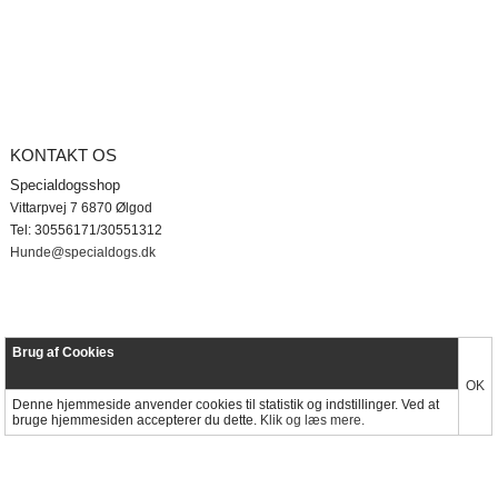
KONTAKT OS
Specialdogs er en dansk webshop m
fokus på naturlig og artskorrekt fodring
Specialdogsshop
hunde.
Vittarpvej 7 6870 Ølgod
Vi arbejder især med BARF og råfodri
Tel: 30556171/30551312
og udvælger produkter, der understøtt
Hunde@specialdogs.dk
hundens naturlige behov for kød, knog
og indmad.
Målet er at gøre råfodring enkelt og trygt for hundeejere i hele Danmark
Brug af Cookies
OK
Denne hjemmeside anvender cookies til statistik og indstillinger. Ved at
bruge hjemmesiden accepterer du dette.
Klik og læs mere.
Læs mere om Specialdogs og Specialdogsshop