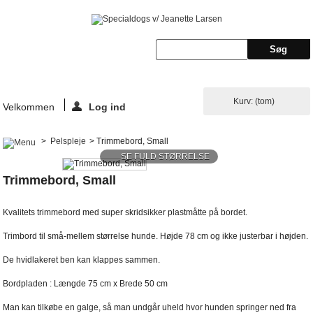
Kurv:
(tom)
Velkommen
Log ind
>
Pelspleje
>
Trimmebord, Small
SE FULD STØRRELSE
Trimmebord, Small
Kvalitets trimmebord med super skridsikker plastmåtte på bordet.
Trimbord til små-mellem størrelse hunde. Højde 78 cm og ikke justerbar i højden.
De hvidlakeret ben kan klappes sammen.
Bordpladen : Længde 75 cm x Brede 50 cm
Man kan tilkøbe en galge, så man undgår uheld hvor hunden springer ned fra