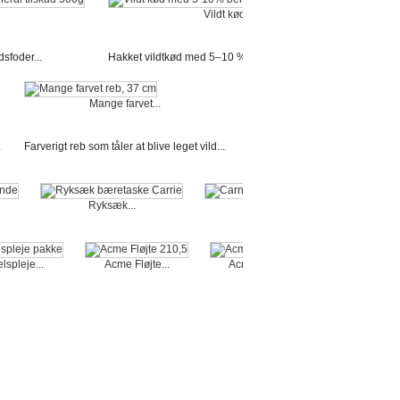
Vildt kød...
sfoder...
Hakket vildtkød med 5–10 % ben i praktiske 500...
Mange farvet...
.
Farverigt reb som tåler at blive leget vild...
Ryksæk...
Carnilove...
lspleje...
Acme Fløjte...
Acme Fløjte...
Klip stop..