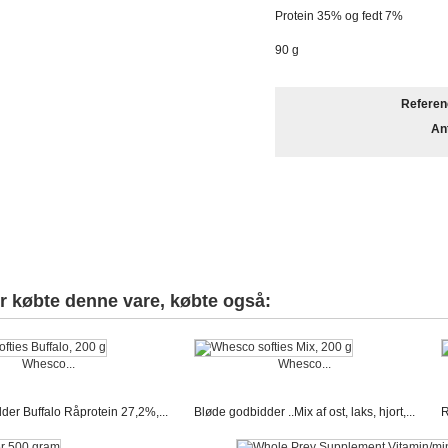
Protein 35% og fedt 7%
90 g
Referen
Ant
r købte denne vare, købte også:
Whesco...
Whesco...
der Buffalo Råprotein 27,2%,...
Bløde godbidder ..Mix af ost, laks, hjort,...
R