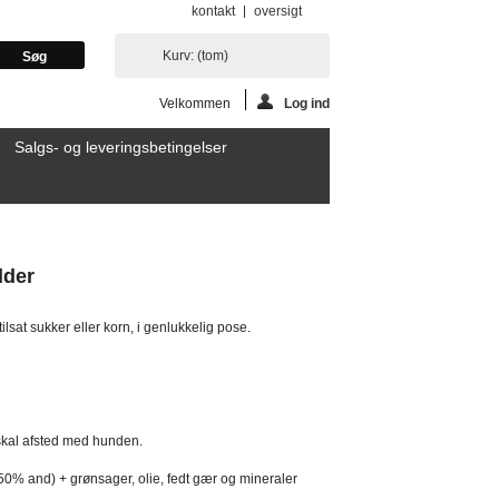
kontakt
oversigt
Kurv:
(tom)
Velkommen
Log ind
Salgs- og leveringsbetingelser
dder
lsat sukker eller korn, i genlukkelig pose.
 skal afsted med hunden.
0% and) + grønsager, olie, fedt gær og mineraler