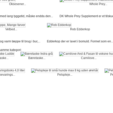
Oksesener...
Whole Prey...
med lang tyggetid, måske endda den...
DK Whole Prey Supplement er et tilskud
Vetbed...
Reb Edderkop
g varm tæppe til brug i bur,...
Edderkop der er lavet i bomuld. Formet som en..
 samme kategori:
ske...
Bæretaske...
Carnilove...
evarings...
Pelspleje...
Pe