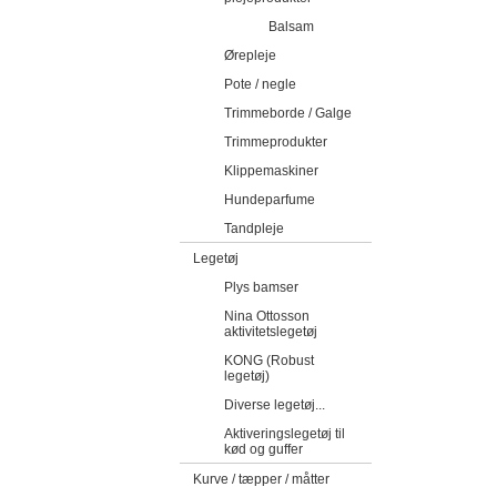
Balsam
Ørepleje
Pote / negle
Trimmeborde / Galge
Trimmeprodukter
Klippemaskiner
Hundeparfume
Tandpleje
Legetøj
Plys bamser
Nina Ottosson
aktivitetslegetøj
KONG (Robust
legetøj)
Diverse legetøj...
Aktiveringslegetøj til
kød og guffer
Kurve / tæpper / måtter