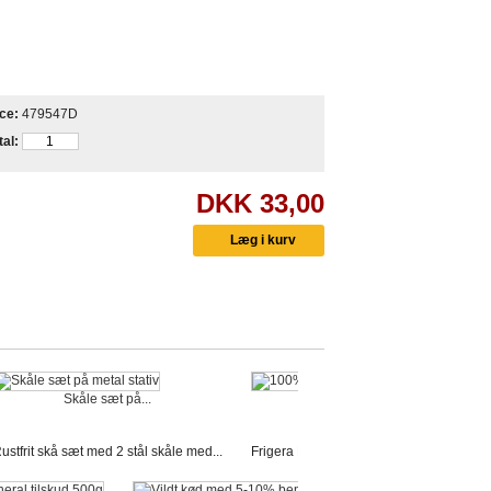
ce:
479547D
al:
DKK 33,00
Skåle sæt på...
100% tørret...
ustfrit skå sæt med 2 stål skåle med...
Frigera Natural Dog Chews med hjerte. 