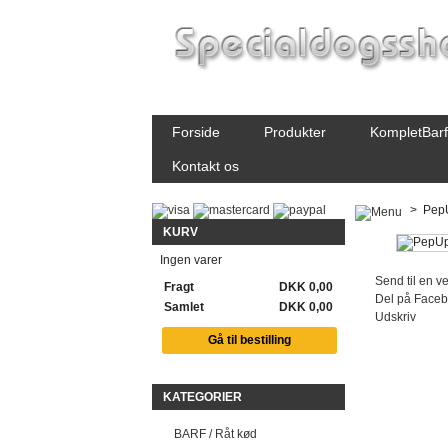
Forside
Produkter
KompletBarf
Kontakt os
>
Pep
KURV
Ingen varer
Send til en v
Fragt
DKK 0,00
Del på Face
Samlet
DKK 0,00
Udskriv
Gå til bestilling
KATEGORIER
BARF / Råt kød