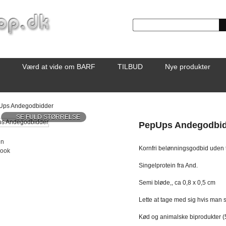
Værd at vide om BARF
TILBUD
Nye produkter
Ups Andegodbidder
SE FULD STØRRELSE
PepUps Andegodbi
en
Kornfri belønningsgodbid uden ti
book
Singelprotein fra And.
Semi bløde,, ca 0,8 x 0,5 cm
Lette at tage med sig hvis man
Kød og animalske biprodukter (5