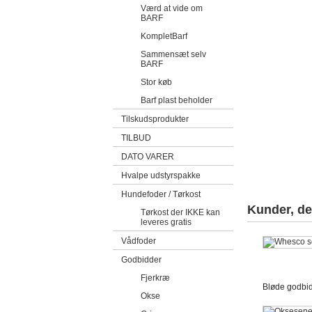
Værd at vide om
BARF
KompletBarf
Sammensæt selv
BARF
Stor køb
Barf plast beholder
Tilskudsprodukter
TILBUD
DATO VARER
Hvalpe udstyrspakke
Hundefoder / Tørkost
Kunder, de
Tørkost der IKKE kan
leveres gratis
Vådfoder
Godbidder
Fjerkræ
Bløde godbid
Okse