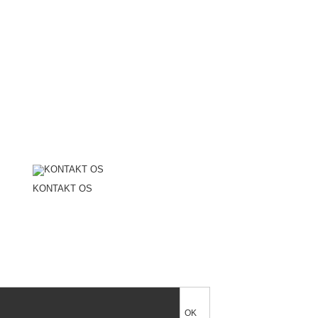
KONTAKT OS
korrekt fodring af hunde.
ens naturlige behov for kød, knogler og indmad.
re i hele Danmark.
OK