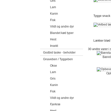
Gris
Lam
Kanin
Tygge snack 
Fisk
Vildt og andre dyr
Blandet kød typer
Hest
Lækker blød o
Insekt
30 andre varer i
Godbid taske - beholder
Bæreta
Gnaveben / Tyggeben
Okse
Lam
Opb
Gris
Kanin
Fisk
Vildt og andre dyr
Fjerkræ
Hest