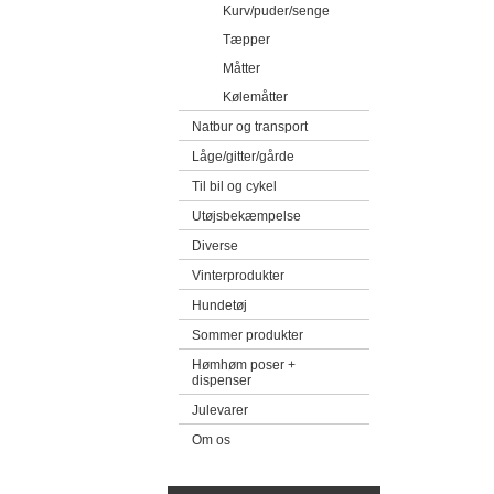
Kurv/puder/senge
Tæpper
Måtter
Kølemåtter
Natbur og transport
Låge/gitter/gårde
Til bil og cykel
Utøjsbekæmpelse
Diverse
Vinterprodukter
Hundetøj
Sommer produkter
Hømhøm poser +
dispenser
Julevarer
Om os